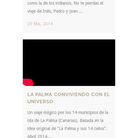
como la de los indianos. No te pierdas el
viaje de Inés, Pedro y Joan....
23 Mai, 2014
LA PALMA CONVIVIENDO CON EL
UNIVERSO
Un viaje mágico por los 14 municipios de la
isla de La Palma (Canarias). Basada en la
idea original de “La Palma y sus 14 cielos”.
Abril 2014....