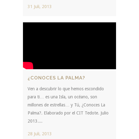
31 Juli, 2013
¿CONOCES LA PALMA?
Ven a descubrir lo que hemos escondido
para ti… es una Isla, un océano, son
millones de estrellas… y Tú, ¿Conoces La
Palma?. Elaborado por el CIT Tedote. Julio
2013....
28 Juli, 2013