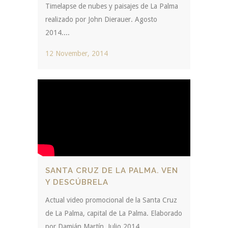
Timelapse de nubes y paisajes de La Palma
realizado por John Dierauer. Agosto
2014....
12 November, 2014
SANTA CRUZ DE LA PALMA. VEN
Y DESCÚBRELA
Actual video promocional de la Santa Cruz
de La Palma, capital de La Palma. Elaborado
por Damián Martín. Julio 2014....